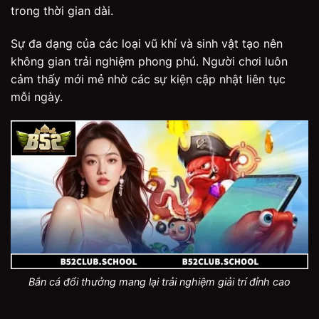
trong thời gian dài.
Sự đa dạng của các loại vũ khí và sinh vật tạo nên
không gian trải nghiệm phong phú. Người chơi luôn
cảm thấy mới mẻ nhờ các sự kiện cập nhật liên tục
mỗi ngày.
Bắn cá đổi thưởng mang lại trải nghiệm giải trí đỉnh cao