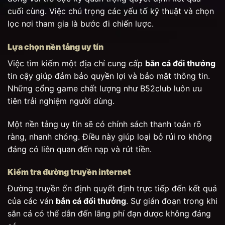
cuối cùng. Việc chú trọng các yếu tố kỹ thuật và chọn
lọc nơi tham gia là bước đi chiến lược.
Lựa chọn nền tảng uy tín
Việc tìm kiếm một địa chỉ cung cấp
bắn cá đổi thưởng
tin cậy giúp đảm bảo quyền lợi và bảo mật thông tin.
Những cổng game chất lượng như B52club luôn ưu
tiên trải nghiệm người dùng.
Một nền tảng uy tín sẽ có chính sách thanh toán rõ
ràng, nhanh chóng. Điều này giúp loại bỏ rủi ro không
đáng có liên quan đến nạp và rút tiền.
Kiểm tra đường truyền internet
Đường truyền ổn định quyết định trực tiếp đến kết quả
của các ván
bắn cá đổi thưởng
. Sự gián đoạn trong khi
săn cá có thể dẫn đến lãng phí đạn dược không đáng