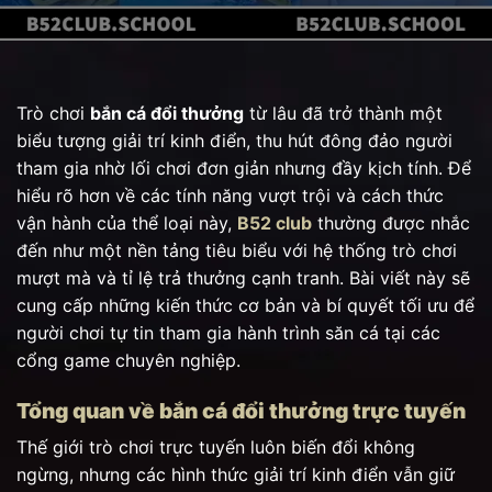
Trò chơi
bắn cá đổi thưởng
từ lâu đã trở thành một
biểu tượng giải trí kinh điển, thu hút đông đảo người
tham gia nhờ lối chơi đơn giản nhưng đầy kịch tính. Để
hiểu rõ hơn về các tính năng vượt trội và cách thức
vận hành của thể loại này,
B52 club
thường được nhắc
đến như một nền tảng tiêu biểu với hệ thống trò chơi
mượt mà và tỉ lệ trả thưởng cạnh tranh. Bài viết này sẽ
cung cấp những kiến thức cơ bản và bí quyết tối ưu để
người chơi tự tin tham gia hành trình săn cá tại các
cổng game chuyên nghiệp.
Tổng quan về bắn cá đổi thưởng trực tuyến
Thế giới trò chơi trực tuyến luôn biến đổi không
ngừng, nhưng các hình thức giải trí kinh điển vẫn giữ