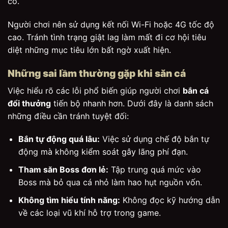
có.
Người chơi nên sử dụng kết nối Wi-Fi hoặc 4G tốc độ
cao. Tránh tình trạng giật lag làm mất đi cơ hội tiêu
diệt những mục tiêu lớn bất ngờ xuất hiện.
Những sai lầm thường gặp khi săn cá
Việc hiểu rõ các lỗi phổ biến giúp người chơi
bắn cá
đổi thưởng
tiến bộ nhanh hơn. Dưới đây là danh sách
những điều cần tránh tuyệt đối:
Bắn tự động quá lâu:
Việc sử dụng chế độ bắn tự
động mà không kiểm soát gây lãng phí đạn.
Tham săn Boss đơn lẻ:
Tập trung quá mức vào
Boss mà bỏ qua cá nhỏ làm hao hụt nguồn vốn.
Không tìm hiểu tính năng:
Không đọc kỹ hướng dẫn
về các loại vũ khí hỗ trợ trong game.