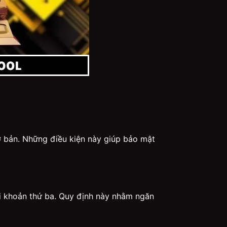
cơ bản. Những điều kiện này giúp bảo mật
ài khoản thứ ba. Quy định này nhằm ngăn