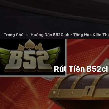
Chuyển
đến
nội
dung
Trang Chủ
»
Hướng Dẫn B52Club - Tổng Hợp Kiến Thứ
Rút Tiền B52cl