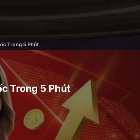
Tốc Trong 5 Phút
ốc Trong 5 Phút