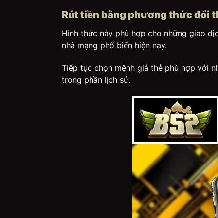
Rút tiền bằng phương thức đổi t
Hình thức này phù hợp cho những giao dịc
nhà mạng phổ biến hiện nay.
Tiếp tục chọn mệnh giá thẻ phù hợp với nh
trong phần lịch sử.