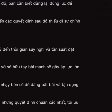
 đó, bạn cần biết dừng lại đúng lúc để
iến các quyết định sau đó thiếu đi sự chính
 đến thời gian suy nghĩ và tần suất đặt
ả vờ sở hữu tay bài mạnh sẽ gây áp lực lớn
 nhạy bén sẽ dễ dàng bắt bài và tận dụng
a những quyết định chuẩn xác nhất, tối ưu