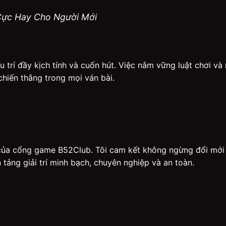
Cực Hay Cho Người Mới
 trí đầy kịch tính và cuốn hút. Việc nắm vững luật chơi và
chiến thắng trong mọi ván bài.
của cổng game B52Club. Tôi cam kết không ngừng đổi mới c
tảng giải trí minh bạch, chuyên nghiệp và an toàn.