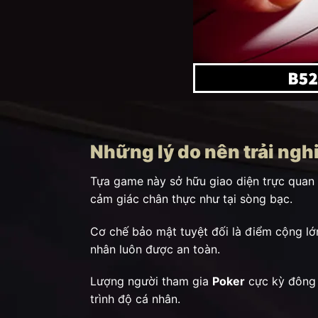
Những lý do nên trải ng
Tựa game này sở hữu giao diện trực quan 
cảm giác chân thực như tại sòng bạc.
Cơ chế bảo mật tuyệt đối là điểm cộng lớ
nhân luôn được an toàn.
Lượng người tham gia
Poker
cực kỳ đông đ
trình độ cá nhân.