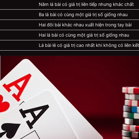
Năm lá bài có giá trị liên tiếp nhưng khác chất
Ba lá bài có cùng một giá trị số giống nhau
Hai đôi bài khác nhau xuất hiện trong tay bài
Hai lá bài có cùng một giá trị số giống nhau
Lá bài lẻ có giá trị cao nhất khi không có liên kế