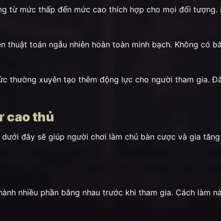
g từ mức thấp đến mức cao thích hợp cho mọi đối tượng. 
n thuật toán ngẫu nhiên hoàn toàn minh bạch. Không có bấ
ức thường xuyên tạo thêm động lực cho người tham gia. Đây
ừ cao thủ
dưới đây sẽ giúp người chơi làm chủ bàn cược và gia tăng 
hành nhiều phần bằng nhau trước khi tham gia. Cách làm nà