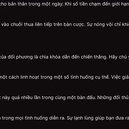
ho bản thân trong một ngày. Khi số tiền chạm đến giới hạn
 vào chuỗi thua liên tiếp trên bàn cược. Sự nóng vội chỉ kh
 của đối phương là chìa khóa dẫn đến chiến thắng. Hãy chú ý
một cách linh hoạt trong một số tình huống cụ thể. Việc gi
t này quá nhiều lần trong cùng một bàn đấu. Những đối thủ
n trong mọi tình huống diễn ra. Sự lạnh lùng giúp bạn đưa r