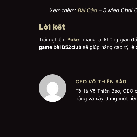
Xem thêm:
Bài Cào
– 5 Mẹo Chơi 
Lời kết
Trải nghiệm
Poker
mang lại không gian đấu
game bài B52club
sẽ giúp nâng cao tỷ lệ 
CEO VÕ THIÊN BẢO
Tôi là Võ Thiên Bảo, CEO 
hàng và xây dựng một nền 