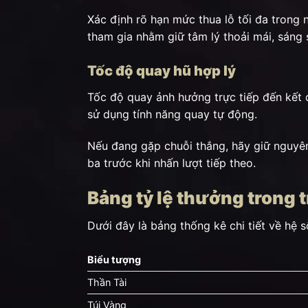
Xác định rõ hạn mức thua lỗ tối đa trong
tham gia nhằm giữ tâm lý thoải mái, sáng 
Tốc độ quay hũ hợp lý
Tốc độ quay ảnh hưởng trực tiếp đến kết q
sử dụng tính năng quay tự động.
Nếu đang gặp chuỗi thắng, hãy giữ nguyên
ba trước khi nhấn lượt tiếp theo.
Bảng tỷ lệ thưởng trong t
Dưới đây là bảng thống kê chi tiết về hệ 
Biểu tượng
Thần Tài
Túi Vàng