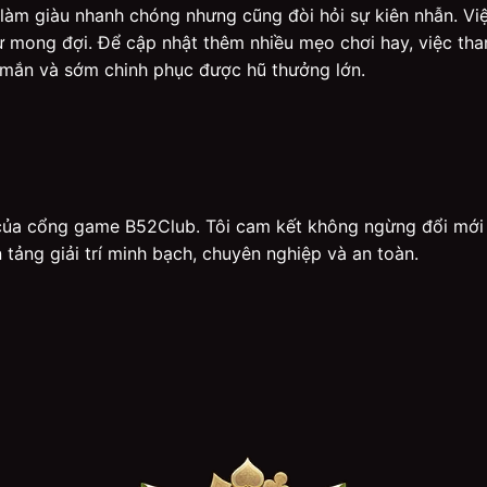
 làm giàu nhanh chóng nhưng cũng đòi hỏi sự kiên nhẫn. Vi
hư mong đợi. Để cập nhật thêm nhiều mẹo chơi hay, việc th
 mắn và sớm chinh phục được hũ thưởng lớn.
của cổng game B52Club. Tôi cam kết không ngừng đổi mới c
tảng giải trí minh bạch, chuyên nghiệp và an toàn.