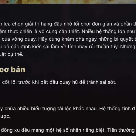
h lựa chọn giải trí hàng đầu nhờ lối chơi đơn giản và phần t
iệm thực chiến là vô cùng cần thiết. Nhiều hệ thống lớn nh
h của vòng quay. Hãy cùng khám phá ngay những bí quyết t
ại bỏ các định kiến sai lầm về tính may rủi thuần túy. Nhữn
ật cụ thể.
 cơ bản
ốt lõi trước khi bắt đầu quay hũ để tránh sai sót.
y chứa nhiều biểu tượng tài lộc khác nhau. Hệ thống tính đ
cược.
y đồng xu đều mang một hệ số nhân riêng biệt. Tiền thưởn