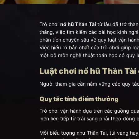
Trò chơi
nổ hũ Thần Tài
từ lâu đã trở thàn
thắng, việc tìm kiếm các bài học kinh ngh
phân tích chuyên sâu về quy luật vận hàn
Việc hiểu rõ bản chất của trò chơi giúp lo
một bộ môn nghệ thuật toán học có quy lu
Luật chơi nổ hũ Thần Tài
Người tham gia cần nắm vững các quy tắc c
Quy tắc tính điểm thưởng
Trò chơi vận hành dựa trên các guồng qua
hiện liên tiếp từ trái sang phải theo dòng 
Mỗi biểu tượng như Thần Tài, túi vàng ha