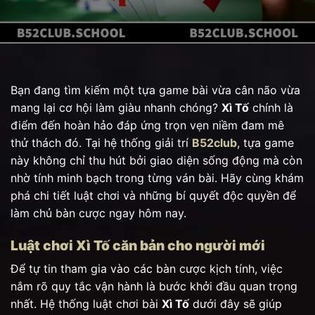
Bạn đang tìm kiếm một tựa game bài vừa cân não vừa
mang lại cơ hội làm giàu nhanh chóng?
Xì Tố
chính là
điểm đến hoàn hảo đáp ứng trọn vẹn niềm đam mê
thử thách đó. Tại hệ thống giải trí
B52club
, tựa game
này không chỉ thu hút bởi giao diện sống động mà còn
nhờ tính minh bạch trong từng ván bài. Hãy cùng khám
phá chi tiết luật chơi và những bí quyết độc quyền để
làm chủ bàn cược ngay hôm nay.
Luật chơi Xì Tố căn bản cho người mới
Để tự tin tham gia vào các bàn cược kịch tính, việc
nắm rõ quy tắc vận hành là bước khởi đầu quan trọng
nhất. Hệ thống luật chơi bài
Xì Tố
dưới đây sẽ giúp