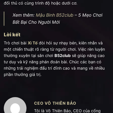
đối thủ có cùng trình độ hoặc dưới cơ.
Xem thêm:
Mậu Binh B52club
– 5 Mẹo Chơi
Bất Bại Cho Người Mới
Lời kết
Trò chơi bài
Xì Tố
đòi hỏi sự nhạy bén, kiên nhẫn và
một chiến thuật rõ ràng từ người chơi. Việc rèn luyện
thường xuyên tại sân chơi
B52club
sẽ giúp nâng cao
tư duy và kỹ năng phán đoán bài. Chúc các bạn có
những trải nghiệm đấu trí đỉnh cao và mang về nhiều
phần thưởng giá trị.
CEO VÕ THIÊN BẢO
Tôi là Võ Thiên Bảo, CEO của cổng