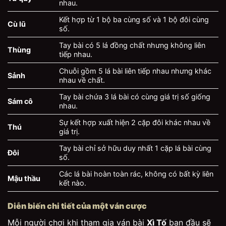
nhau.
Kết hợp từ 1 bộ ba cùng số và 1 bộ đôi cùng
Cù lũ
số.
Tay bài có 5 lá đồng chất nhưng không liên
Thùng
tiếp nhau.
Chuỗi gồm 5 lá bài liên tiếp nhau nhưng khác
Sảnh
nhau về chất.
Tay bài chứa 3 lá bài có cùng giá trị số giống
Sám cô
nhau.
Sự kết hợp xuất hiện 2 cặp đôi khác nhau về
Thú
giá trị.
Tay bài chỉ sở hữu duy nhất 1 cặp lá bài cùng
Đôi
số.
Các lá bài hoàn toàn rác, không có bất kỳ liên
Mậu thầu
kết nào.
Diễn biến chi tiết của một ván cược
Mỗi người chơi khi tham gia ván bài
Xì Tố
ban đầu sẽ